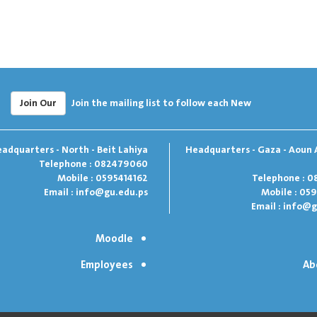
Join Our
Join the mailing list to follow each New
adquarters - North - Beit Lahiya
Headquarters - Gaza - Aoun 
Telephone : 082479060
Mobile : 0595414162
Telephone : 0
Email :
info@gu.edu.ps
Mobile : 05
Email :
info@g
Moodle
Employees
Ab