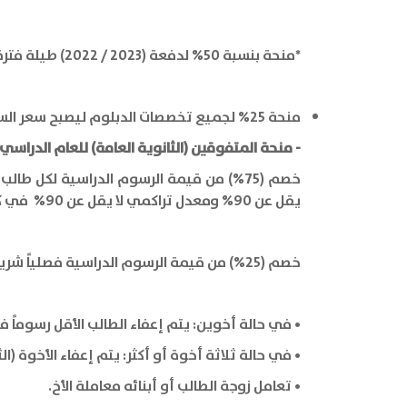
*منحة بنسبة 50% لدفعة (2023 / 2022) طيلة فترة الدراسة بشرط المحافظة على معدل فصلي 85% للاستمرار.
منحة 25% لجميع تخصصات الدبلوم ليصبح سعر الساعة 15 دينار بدلاً من 20 دينار طيلة فترة الدراسة دون شروط.
- منحة المتفوقين (الثانوية العامة)
للعام الدراسي ( 022/2023
يقل عن 90% ومعدل تراكمي لا يقل عن 90% في كل فصل دراسي في الجامعة.
خصم (25%) من قيمة الرسوم الدراسية فصلياً شريطة الحصول على معدل فصلي 90% ومعدل تراكمي 85% للاستمرار.
• في حالة أخوين: يتم إعفاء الطالب الأقل رسوماً في 
• في حالة ثلاثة أخوة أو أكثر: يتم إعفاء الأخوة (الثاني، و
• تعامل زوجة الطالب أو أبنائه معاملة الأخ.