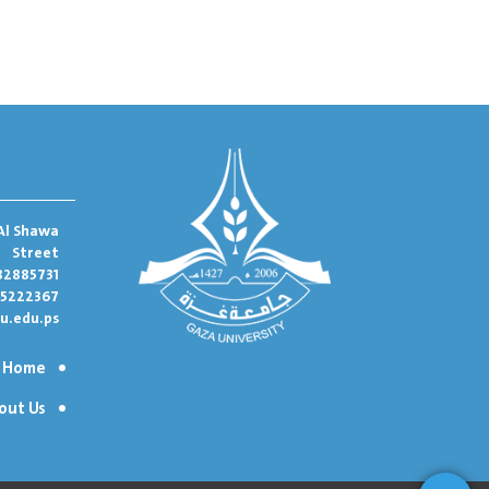
Al Shawa
Street
82885731
95222367
u.edu.ps
Home
out Us