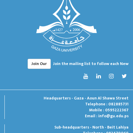
Join Our
Join the mailing list to follow each New
Headquarters - Gaza - Aoun Al Shawa Street
Telephone : 082885731
Mobile : 0595222367
Email :
info@gu.edu.ps
Sub-headquarters - North - Beit Lahiya