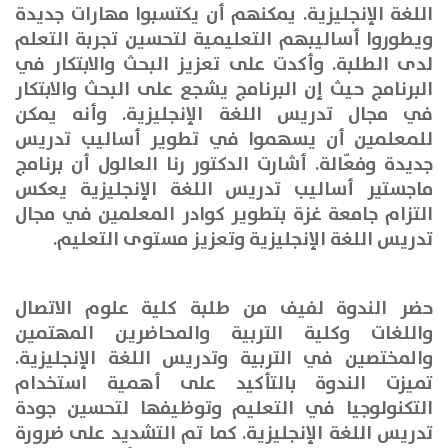
اللغة الإنجليزية. يمكنهم أن يكتسبوا مهارات جديدة
ويطوروا أساليبهم التعليمية لتحسين تجربة التعلم
لدى الطلبة. وأكدت على تعزيز البحث والابتكار في
البرنامج حيث إن البرنامج يشجع على البحث والابتكار
في مجال تدريس اللغة الإنجليزية. وأنه يمكن
للمعلمين أن يسهموا في تطوير أساليب تدريس
جديدة وفعّالة
.
أشارت الدكتور رنا العالول أن برنامج
ماجستير أساليب تدريس اللغة الإنجليزية يعكس
التزام جامعة غزة بتطوير كوادر المعلمين في مجال
تدريس اللغة الإنجليزية وتعزيز مستوى التعليم
.
حضر الندوة لفيف من طلبة كلية علوم الاتصال
واللغات وكلية التربية والمحاضرين المهتمين
والمختصين في التربية وتدريس اللغة الإنجليزية.
تميزت الندوة بالتأكيد على أهمية استخدام
التكنولوجيا في التعليم وتوظيفها لتحسين جودة
تدريس اللغة الإنجليزية. كما تم التشديد على ضرورة