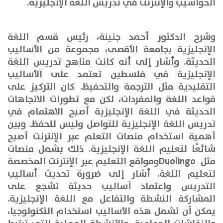
الحواسيب والإنترنت في تدريس اللغة الإنجليزية
.
وشرح الدكتور أحمد جنينة، رئيس قسم اللغة
الإنجليزية بجامعة الأقصى، مجموعة من الأساليب
الحديثة. وأشار إلى أنه كانت مناهج تدريس اللغة
الإنجليزية في فلسطين تعتمد على الأساليب
التقليدية مثل الترجمة والتحفيظ. كان التركيز على
قواعد اللغة والمفردات، لكن مع تطورات الاتجاهات
الحديثة في اللغة الإنجليزية أصبح الاهتمام في
تدريس اللغة الإنجليزية للتواصل وليس للحفظ. وبين
أهمية استخدام منصات التعلم عبر الإنترنت أصبح
شائعًا لتعليم اللغة الإنجليزية. ذلك يشمل منصات
مثل
Duolingo
ومواقع التعليم عبر الإنترنت المخصصة
لتعليم اللغة
.
أشار إلى ضرورة تحديث أساليب
التدريس واعتماد أساليب حديثة تشجع على
المشاركة النشطة والتفاعل مع اللغة الإنجليزية
.
يمكن أن تشمل هذه الأساليب استخدام التكنولوجيا،