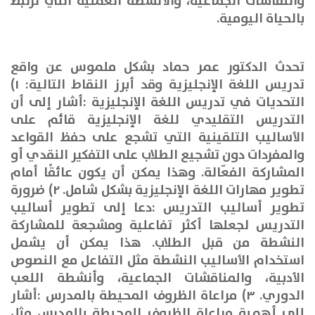
والنقاشات الجماعية، والأنشطة العملية التي ترتبط
بالحياة اليومية
.
تحدث الدكتور عمر حماد بشكل ملموس عن واقع
تدريس اللغة الإنجليزية وقد أبرز النقاط التالية
:
١)
التحديات في تدريس اللغة الإنجليزية
:
أشار إلى أن
التدريس التقليدي للغة الإنجليزية قائم على
الأساليب التلقينية التي تشجع على حفظ القواعد
والمفردات دون تشجيع الطلاب على التفكير النقدي أو
المشاركة الفعّالة. وهذا يمكن أن يكون عائقًا أمام
تطوير مهارات اللغة الإنجليزية بشكل شامل
.
٢) ضرورة
تطوير أساليب التدريس
:
دعا إلى تطوير أساليب
التدريس لجعلها أكثر تفاعلية ومشجعة للمشاركة
النشطة من قبل الطلاب. هذا يمكن أن يشمل
استخدام الأساليب النشطة مثل التفاعل مع النصوص
الأدبية، والمناقشات الجماعية، وأنشطة اللعب
الدوري
.
٣) مراعاة الظروف المحيطة بالمدرس
:
أشار
إلى أهمية مراعاة الظروف المحيطة بالمدرس مثل