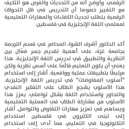
الرقمي
.
وأوضح أنه من التحديات والفرص هو التكيف
مع التغيير خصوصا أن
التدريس في ظل التحولات
الرقمية يتطلب تحديث الكفاءات والمهارات التعليمية
لمعلمي اللغة الإنجليزية في فلسطين
.
أكد الدكتور أشرف الشوا، المحاضر في قسم الترجمة
بجامعة غزة، على أهمية تقديم جسر فعّال بين
النظرية والتطبيق في تدريس اللغة الإنجليزية. هذا
يعني أن يكون التعليم قائمًا على أسس نظرية ولكن
مرتبطًا بتطبيقات عملية وواقعية
.
أشار إلى استخدام
"أسلوب المفاوضات" في تدريس اللغة الإنجليزية.
هذا الأسلوب يشجع الطلاب على التفكير النقدي
والتحاور واستخدام اللغة بشكل تواصلي
.
يعزز هذا
الأسلوب من مشاركة الطلاب في العملية التعليمية
ويساهم في تعزيز مهارات التفاوض والتواصل
.
أشار
إلى تبنى الكثيرون في فلسطين استخدام
التكنولوجيا في التعليم، مما أدى إلى استخدام