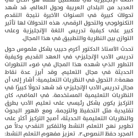
العديد من البلدان العربية وحول العالم، قد شهد
تحولات كبيرة في السنوات الأخيرة نتيجة التقدم
التكنولوجي والتحول الرقمي. هذه التحولات لها تأثير
كبير على كيفية تدريس اللغة الإنجليزية وعلى
التوازن بين النظرية والتطبيق في هذا المجال.
تحدث الأستاذ الدكتور أكرم حبيب بشكل ملموس حول
تدريس الأدب الإنجليزي في العهد القديم وكيفية
التطور الذي شهده هذا المجال في ضوء التطورات
الحديثة في مجال التعليم. وقد أبرز عدة نقاط
مهمة
:
١. التحول في النظريات التعليمية
:
أشار إلى أن
مجال تدريس الأدب الإنجليزي قد شهد تحولًا كبيرًا في
النظريات التعليمية المستخدمة. في الماضي، كان
التركيز يكون بشكل رئيسي على تعليم الأدب بطرق
تقليدية مثل التحفيظ والترجمة
.
ومع ظهور البحوث
والنظريات التعليمية الحديثة، أصبح التركيز أكثر على
تطوير نهج التعلم النشط والتفكير النقدي بدلاً من
المجرد حفظ النصوص
.
٢. تعزيز مفهوم التعلم النشط
: