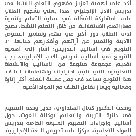
أكد على أهمية تعزيز مفهوم التعلم النشط في
تدريس الأدب الإنجليزي. هذا يعني تشجيع الطلاب
على المشاركة الفعّالة في عملية التعلم وتنمية
مهاراتهم الاستقلالية
.
من خلال التعلم النشط، يصبح
لدى الطلاب دور أكبر في فهم وتفسير النصوص
الأدبية والتعبير عن آرائهم وأفكارهم حيالها
.
٣.
التنويع في أساليب التدريس
:
أشار إلى أهمية
التنويع في أساليب تدريس الأدب الإنجليزي. يجب
تقديم مجموعة متنوعة من الأساليب والأنشطة
التعليمية التي تلبي احتياجات واهتمامات الطلاب
.
هذا التنويع يساعد في جعل عملية التعلم أكثر إثارة
وفعالية ويعزز تفاعل الطلاب مع المواد الأدبية
.
وتحدث الدكتور كمال الهنداوي، مدير وحدة التقييم
في دائرة التربية والتعليم بوكالة الغوث، حول
أساليب وإجراءات التقييم المتبعة الخاصة بتدريس
المواد التعلمية، مركزا على تدريس اللغة الإنجليزية.