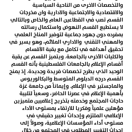
والتخصصات الاخرى من الناحية السياسية
والاقتصادية والاجتماعية والادارية وان مخرجات
القسم تصب في القطاعين العام والخاص وبالتالي
لا يستطيع القسم النهوض واستكمال رسالته
بمفرده دون جهود جماعية لتوفير المناخ العلمي
والمهني التقني والاداري الملائم، وهو يسير في
تحقيق أهدافه في تكامل مع بقية الأقسام
والكليات الأخرى بالجامعة. ويتميز القسم عن بقية
أقسام الإعلام بالجامعات الفلسطينية بأنه القسم
الوحيد الذي يطرح تخصصات فريدة وجديدة. إذ يمنح
القسم درجه الدبلوم المتوسط والبكالوريوس
والماجستير في الإعلام. وإيماناً من جامعة غزة
بأهمية الإعلام في عصرنا الحاضر، وسعياً لتلبية
حاجات المجتمع وخدمته بتخريج إعلاميين متميزين
مؤهلين علمياً وفكريا للارتقاء بمستوى الأداء
الإعلامي الملتزم وإحداث تغيير حقيقي في
مستوى أداء المؤسسات الإعلامية، وصولاً إلى
إحداث التغيير المطلوب في المجتمع من خلال