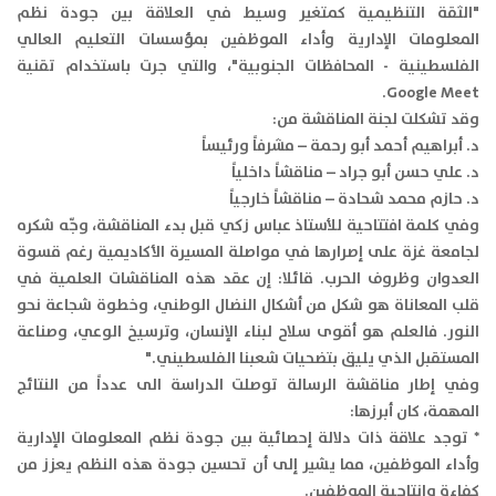
"الثقة التنظيمية كمتغير وسيط في العلاقة بين جودة نظم
المعلومات الإدارية وأداء الموظفين بمؤسسات التعليم العالي
الفلسطينية - المحافظات الجنوبية"، والتي جرت باستخدام تقنية
Google Meet.
وقد تشكلت لجنة المناقشة من:
د. أبراهيم أحمد أبو رحمة – مشرفاً ورئيساً
د. علي حسن أبو جراد – مناقشاً داخلياً
د. حازم محمد شحادة – مناقشاً خارجياً
وفي كلمة افتتاحية للأستاذ عباس زكي قبل بدء المناقشة، وجّه شكره
لجامعة غزة على إصرارها في مواصلة المسيرة الأكاديمية رغم قسوة
العدوان وظروف الحرب. قائلا: إن عقد هذه المناقشات العلمية في
قلب المعاناة هو شكل من أشكال النضال الوطني، وخطوة شجاعة نحو
النور. فالعلم هو أقوى سلاح لبناء الإنسان، وترسيخ الوعي، وصناعة
المستقبل الذي يليق بتضحيات شعبنا الفلسطيني."
وفي إطار مناقشة الرسالة توصلت الدراسة الى عدداً من النتائج
المهمة، كان أبرزها:
* توجد علاقة ذات دلالة إحصائية بين جودة نظم المعلومات الإدارية
وأداء الموظفين، مما يشير إلى أن تحسين جودة هذه النظم يعزز من
كفاءة وإنتاجية الموظفين.