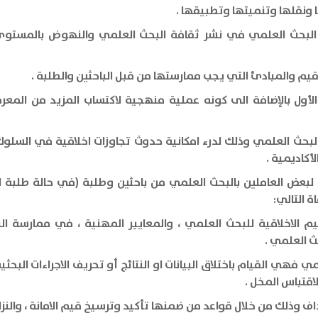
 ونقلها وتنميتها وتطبيقها .
 البحث العلمي في نشر ثقافة البحث العلمي والنهوض بالمستوى ال
م والمبادئ التي يجب ممارستها من قبل الباحثين والطلبة .
أول بالإضافة الى كونه عملية منهجية لاكتساب المزيد من المعرف
 البحث العلمي وذلك لدرء امكانية حدوث تجاوزات اخلاقية في السلو
أكاديمية .
لبعض العاملين بالبحث العلمي من باحثين وطلبة (في حالة طلبة الد
ة التالي:
يم الاخلاقية للبحث العلمي ، والمعايير المهنية ، في ممارسة ال
ث العلمي .
فهي القيام باختلاق البيانات او النتائج أو تحريف الاجراءات البحثي
لاقتباس المخل .
ذلك من خلال قواعد من ضمنها تأكيد وترسيخ قيم الامانة ، والنزاهة