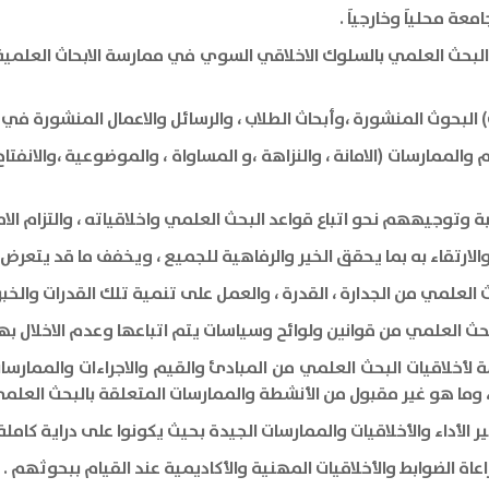
ة محلياَ وخارجياَ .
البحث العلمي بالسلوك الاخلاقي السوي في ممارسة الابحاث العلمية
البحوث المنشورة ،وأبحاث الطلاب ، والرسائل والاعمال المنشورة في 
والممارسات (الامانة ، والنزاهة ،و المساواة ، والموضوعية ،والانفت
بة وتوجيههم نحو اتباع قواعد البحث العلمي واخلاقياته ، والتزام الام
لارتقاء به بما يحقق الخير والرفاهية للجميع ، ويخفف ما قد يتعرض 
العلمي من الجدارة ، القدرة ، والعمل على تنمية تلك القدرات والخبرا
بحث العلمي من قوانين ولوائح وسياسات يتم اتباعها وعدم الاخلال بها
 لأخلاقيات البحث العلمي من المبادئ والقيم والاجراءات والممار
، وما هو غير مقبول من الأنشطة والممارسات المتعلقة بالبحث العلمي 
الأداء والأخلاقيات والممارسات الجيدة بحيث يكونوا على دراية كاملة
عاة الضوابط والأخلاقيات المهنية والأكاديمية عند القيام ببحوثهم .